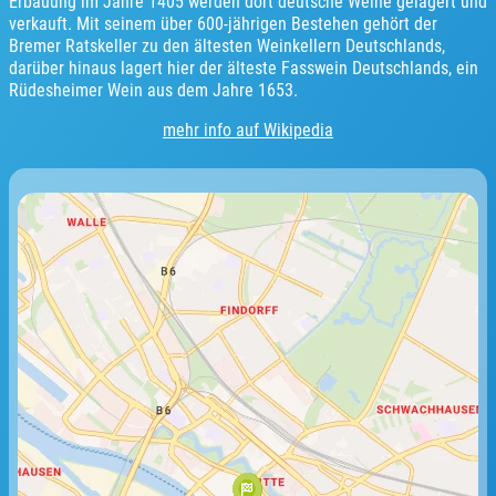
Erbauung im Jahre 1405 werden dort deutsche Weine gelagert und
verkauft. Mit seinem über 600-jährigen Bestehen gehört der
Bremer Ratskeller zu den ältesten Weinkellern Deutschlands,
darüber hinaus lagert hier der älteste Fasswein Deutschlands, ein
Rüdesheimer Wein aus dem Jahre 1653.
mehr info auf Wikipedia