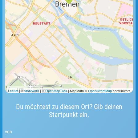
1 km
Leaflet
| ©
fast2work
| ©
OpenMapTiles
| Map data ©
OpenStreetMap
contributors.
Du möchtest zu diesem Ort? Gib deinen
Startpunkt ein.
von