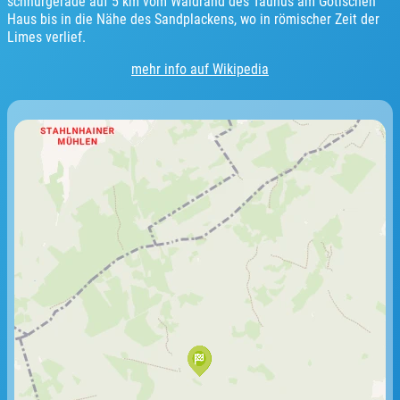
schnurgerade auf 5 km vom Waldrand des Taunus am Gotischen
Haus bis in die Nähe des Sandplackens, wo in römischer Zeit der
Limes verlief.
mehr info auf Wikipedia