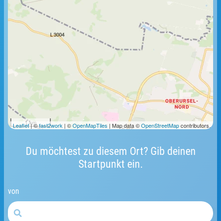
1 km
Leaflet
| ©
fast2work
| ©
OpenMapTiles
| Map data ©
OpenStreetMap
contributors.
Du möchtest zu diesem Ort? Gib deinen
Startpunkt ein.
von