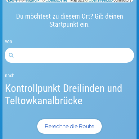
Leaflet
| ©
fast2work
| ©
OpenMapTiles
| Map data ©
OpenStreetMap
contributors.
Du möchtest zu diesem Ort? Gib deinen
Startpunkt ein.
von
nach
Kontrollpunkt Dreilinden und
Teltowkanalbrücke
Berechne die Route