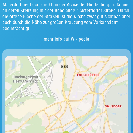
Alsterdorf liegt dort direkt an der Achse der Hindenburgstraße und
an deren Kreuzung mit der Bebelallee / Alsterdorfer Straße. Durch
die offene Fläche der Straßen ist die Kirche zwar gut sichtbar, aber
auch durch die Nähe zur großen Kreuzung vom Verkehrslärm
beeinträchtigt.
mehr info auf Wikipedia