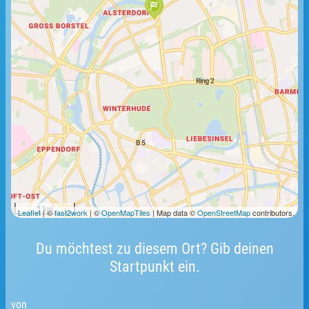
1 km
Leaflet
| ©
fast2work
| ©
OpenMapTiles
| Map data ©
OpenStreetMap
contributors.
Du möchtest zu diesem Ort? Gib deinen
Startpunkt ein.
von