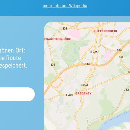
mehr info auf Wikipedia
önen Ort:
die Route
espeichert.