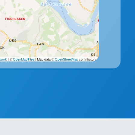
2work
| ©
OpenMapTiles
| Map data ©
OpenStreetMap
contributors.