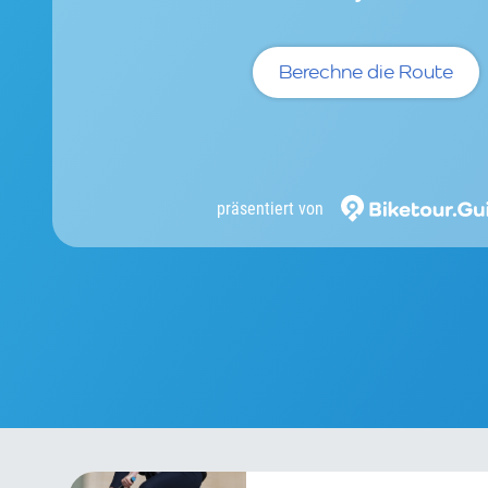
Berechne die Route
präsentiert von