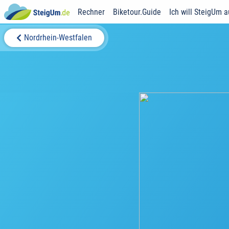
Rechner
Biketour.Guide
Ich will SteigUm 
Nordrhein-Westfalen