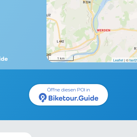
1 km
Leaflet
| ©
fast
Öffne diesen POI in