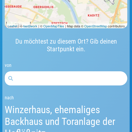
1 km
Leaflet
| ©
fast2work
| ©
OpenMapTiles
| Map data ©
OpenStreetMap
contributors.
Du möchtest zu diesem Ort? Gib deinen
Startpunkt ein.
von
nach
Winzerhaus, ehemaliges
Backhaus und Toranlage der