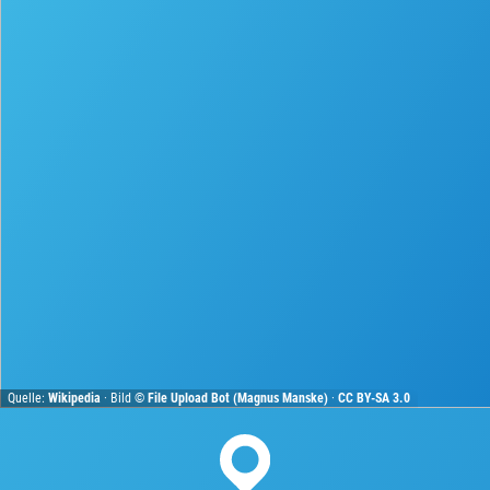
Quelle:
Wikipedia
· Bild ©
File Upload Bot (Magnus Manske)
·
CC BY-SA 3.0